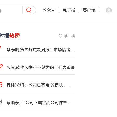
公众号
电子报
客户端
时报
热榜
换一换
华泰期;货焦煤焦炭周报：市场情绪不振，双焦弱势运行
久其,软件选举<王>站为职工代表董事
麦格米;特：公司已有电:源模块、系统等产品通过多种方式应用于电力系统中
永顺泰,：:公司下属宝麦公司陈董提出的数据是基于宝麦公司的相关情况