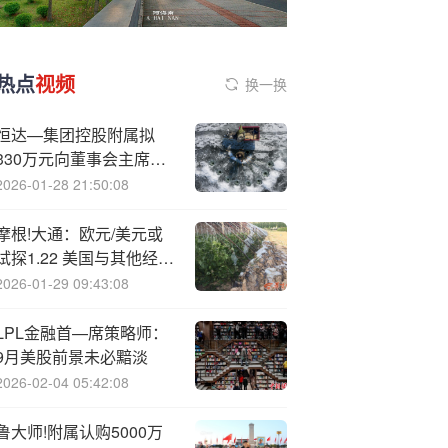
热点
视频
换一换
恒达—集团控股附属拟
330万元向董事会主席李
小冰出售一所住宅物业
2026-01-28 21:50:08
摩根!大通：欧元/美元或
试探1.22 美国与其他经济
体的增长前景出现分化
2026-01-29 09:43:08
LPL金融首—席策略师：
9月美股前景未必黯淡
2026-02-04 05:42:08
鲁大师!附属认购5000万