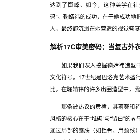
达到了巅峰。如今，这种美学在社
码”。鞠婧祎的成功，在于她成功地
人，最终都沉溺在她营造的视觉盛宴
解析17C审美密码：当复古外
如果我们深入挖掘鞠婧祎造型中的
文化符号。17世纪是巴洛克艺术盛
比。在鞠婧祎的许多出圈造型中，我们
那条被热议的黄裙，其剪裁和褶
风格的核心在于“堆砌”与“留白”的
通过局部的露肤（如锁骨、肩颈线