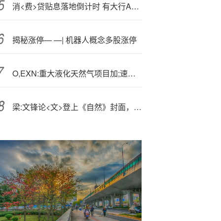
消<费>贷贴息落地倒计时 有大行App即将上线“贴息专区”
揭秘涨停— —| 机器人概念多股涨停
O,EXN:重大液化天然气项目加;速推进
梁:文锋论<文>登上《自然》封面，可灵AI数字人上线