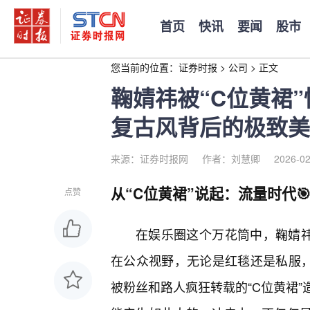
首页
快讯
要闻
股市
您当前的位置：
证券时报
>
公司
>
正文
鞠婧祎被“C位黄裙”
复古风背后的极致美
来源：证券时报网
作者：刘慧卿
2026-02
从“C位黄裙”说起：流量时代
点赞
在娱乐圈这个万花筒中，鞠婧祎
在公众视野，无论是红毯还是私服，
被粉丝和路人疯狂转载的“C位黄裙